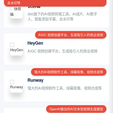
去水印等
快剪辑
360旗下的AI视频剪辑工具，AI成片、AI数字
人、智能添加字幕、去水印等
AIGC 视频创建平台，生成吸引人的商业视频
HeyGen
AIGC 视频创建平台，生成吸引人的商业视频
强大的AI视频制作工具，绿幕抠像、视频合成等
Runway
强大的AI视频制作工具，绿幕抠像、视频合成等
OpenAI推出的AI文本到视频生成模型