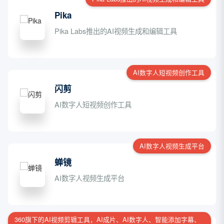
Pika
Pika Labs推出的AI视频生成和编辑工具
AI数字人短视频创作工具
闪剪
AI数字人短视频创作工具
AI数字人视频生成平台
蝉镜
AI数字人视频生成平台
360旗下的AI视频剪辑工具，AI成片、AI数字人、智能添加字幕、