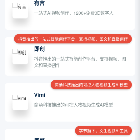
有言
一站式AI视频创作，1200+免费3D数字人
抖音推出的一站式智能创作平台，支持视频、图文和直播创作
即创
抖音推出的一站式智能创作平台，支持视频、图
文和直播创作
商汤科技推出的可控人物视频生成AI模型
Vimi
商汤科技推出的可控人物视频生成AI模型
字节旗下，文生视频AI工具