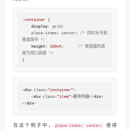
.container
 {

display
: grid;

    place-items: center; 
/* 同时水平和
垂直居中 */
height
: 
100vh
;      
/* 使容器的高
度为视口高度 */
}
<
div
class
=
"container"
>
<
div
class
=
"item"
>
居中内容
</
div
>
</
div
>
在这个例子中，
使得
place-items: center;