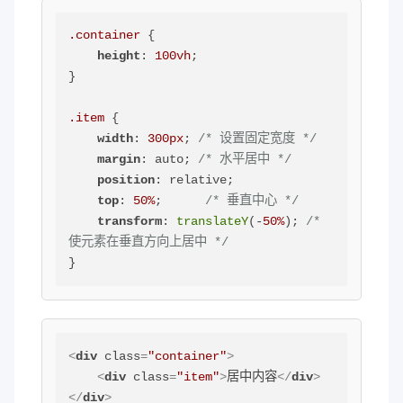
.container
 {

height
: 
100vh
;

}

.item
 {

width
: 
300px
; 
/* 设置固定宽度 */
margin
: auto; 
/* 水平居中 */
position
: relative;

top
: 
50%
;      
/* 垂直中心 */
transform
: 
translateY
(-
50%
); 
/* 
使元素在垂直方向上居中 */
}
<
div
class
=
"container"
>
<
div
class
=
"item"
>
居中内容
</
div
>
</
div
>