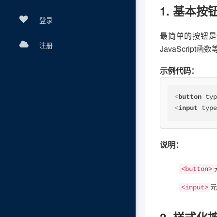
1. 基本按
登录
最简单的按钮是
注册
JavaScript函
示例代码：
<
button
ty
<
input
typ
说明：
<button>
元
<input>
2. 样式化