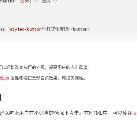
-radius
: 
12px
; 
/* 圆角 */
ass
=
"styled-button"
>
样式化按钮
</
button
>
，可以轻松改变按钮的外观，提高用户的点击欲望。
属性使按钮呈现圆角效果，增加美观性。
dius
钮
钮以防止用户在不适当的情况下点击。在HTML中，可以使用
d