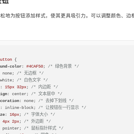
轻松地为按钮添加样式，使其更具吸引力。可以调整颜色、边
button
 {

ound-color
: 
#4CAF50
; 
/* 绿色背景 */
: none; 
/* 无边框 */
 white; 
/* 白色文字 */
g
: 
15px
32px
; 
/* 内边距 */
lign
: center; 
/* 文本居中 */
ecoration
: none; 
/* 去掉下划线 */
y
: inline-block; 
/* 让按钮在一行显示 */
ize
: 
16px
; 
/* 字体大小 */
: 
4px
2px
; 
/* 外边距 */
: pointer; 
/* 鼠标指针样式 */