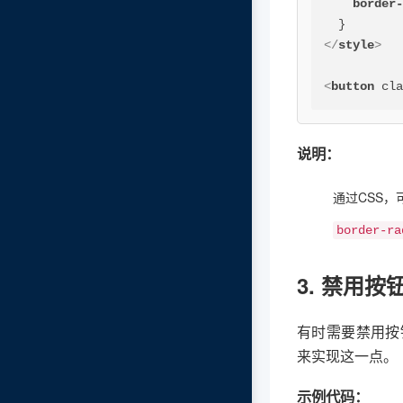
border
</
style
>
<
button
cl
说明：
通过CSS
border-ra
3. 禁用按
有时需要禁用按
来实现这一点。
示例代码：