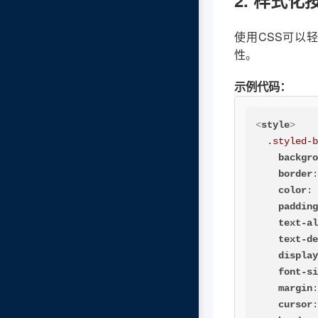
使用CSS可以
性。
示例代码：
<
style
>
.styled-
backgr
border
color
:
paddin
text-a
text-d
displa
font-s
margin
cursor