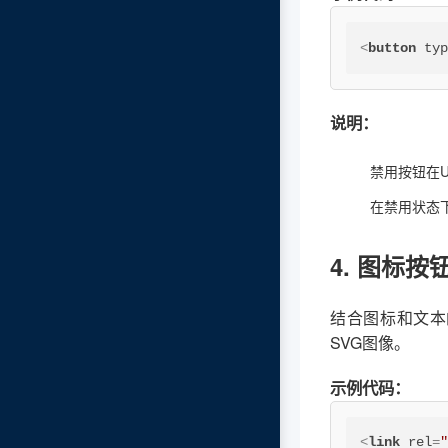
<
button
ty
说明：
禁用按钮在
在禁用状态
4. 图标按
结合图标和文本的
SVG图像。
示例代码：
<
link
rel
=