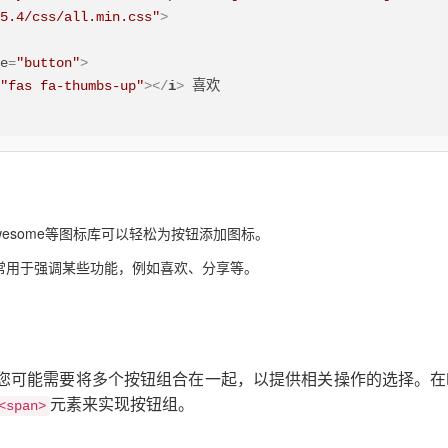
15.4/css/all.min.css"
>
pe
=
"button"
>
=
"fas fa-thumbs-up"
>
</
i
>
 Awesome等图标库可以轻松为按钮添加图标。
常用于强调某些功能，例如喜欢、分享等。
您可能需要将多个按钮组合在一起，以提供相关操作的选择。在H
元素来实现按钮组。
<span>