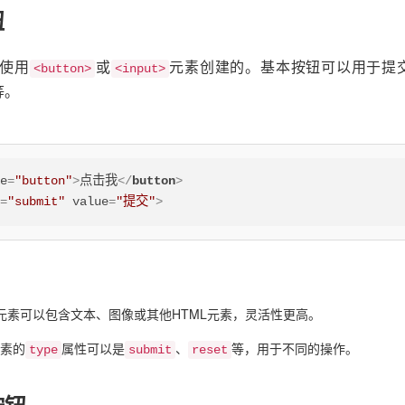
钮
使用
或
元素创建的。基本按钮可以用于提
<button>
<input>
数等。
pe
=
"button"
>
点击我
</
button
>
e
=
"submit"
value
=
"提交"
>
元素可以包含文本、图像或其他HTML元素，灵活性更高。
素的
属性可以是
、
等，用于不同的操作。
type
submit
reset
按钮