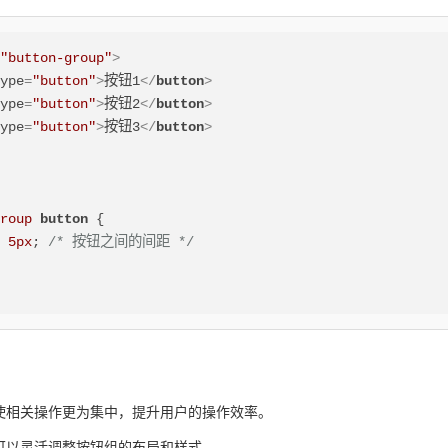
=
"button-group"
>
type
=
"button"
>
按钮1
</
button
>
type
=
"button"
>
按钮2
</
button
>
type
=
"button"
>
按钮3
</
button
>
group
button
 {

: 
5px
; 
/* 按钮之间的间距 */
使相关操作更为集中，提升用户的操作效率。
，可以灵活调整按钮组的布局和样式。