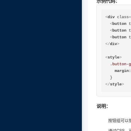
示例代码：
<
div
class
<
button
<
button
<
button
</
div
>
<
style
>
.button-
margin
</
style
>
说明：
按钮组可以
通过CSS