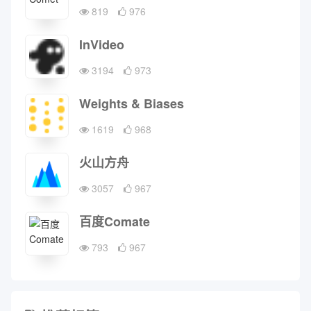
819
976
InVideo
3194
973
Weights & Biases
1619
968
火山方舟
3057
967
百度Comate
793
967