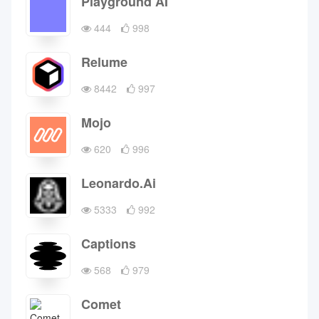
Playground AI
444
998
Relume
8442
997
Mojo
620
996
Leonardo.Ai
5333
992
Captions
568
979
Comet