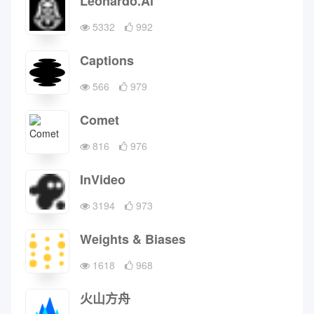
Leonardo.Ai
5332
992
Captions
566
979
Comet
816
976
InVideo
3194
973
Weights & Biases
1618
968
火山方舟