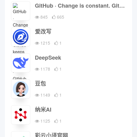
GitHub · Change is constant. GitHub keeps you ahead. · GitHub
845
665
爱改写
1215
1
DeepSeek
1178
1
豆包
1149
1
纳米AI
1125
1
彩云小译官网