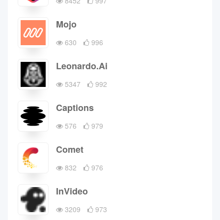
8452
997
Mojo
630
996
Leonardo.Ai
5347
992
Captions
576
979
Comet
832
976
InVideo
3209
973