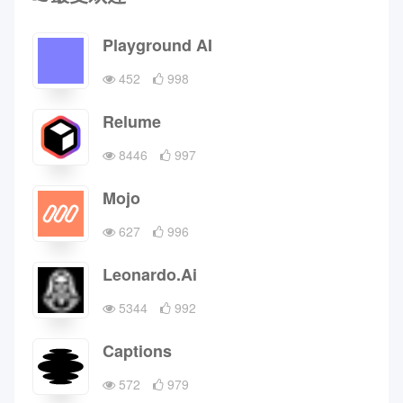
Playground AI
452
998
Relume
8446
997
Mojo
627
996
Leonardo.Ai
5344
992
Captions
572
979