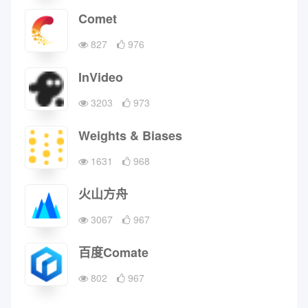
Comet
827
976
InVideo
3203
973
Weights & Biases
1631
968
火山方舟
3067
967
百度Comate
802
967