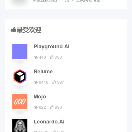
最受欢迎
Playground AI
448
998
Relume
8446
997
Mojo
622
996
Leonardo.Ai