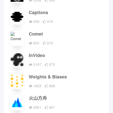
5336
992
Captions
569
979
Comet
823
976
InVideo
3197
973
Weights & Biases
1623
968
火山方舟
3061
967