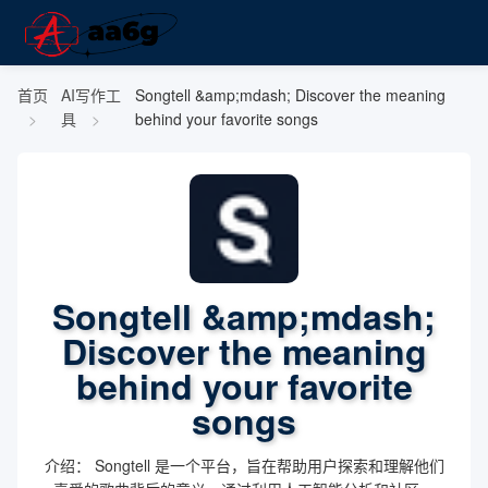
首页
AI写作工
Songtell &amp;mdash; Discover the meaning
具
behind your favorite songs
Songtell &amp;mdash;
Discover the meaning
behind your favorite
songs
介绍： Songtell 是一个平台，旨在帮助用户探索和理解他们