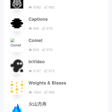
5342
992
Captions
569
979
Comet
824
976
InVideo
3197
973
Weights & Biases
1624
968
火山方舟