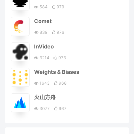
584
979
Comet
839
976
InVideo
3214
973
Weights & Biases
1643
968
火山方舟
3077
967