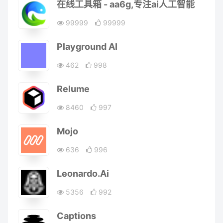
在线工具箱 - aa6g,专注ai人工智能
99999
99999
Playground AI
462
998
Relume
8460
997
Mojo
636
996
Leonardo.Ai
5356
992
Captions