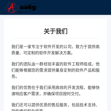
关于我们
我们是一家专注于软件开发的公司，致力于提供高
质量、可定制的软件开发解决方案。
我们的团队由一群经验丰富的软件工程师组成，他
们能够根据您的需求提供量身定制的软件产品和服
务。
我们的优势在于我们采用高效的开发流程，能够快
速响应客户需求，并确保项目按时交付。
我们还可以提供优质的售后服务，包括技术支持、
软件维护和升级等。