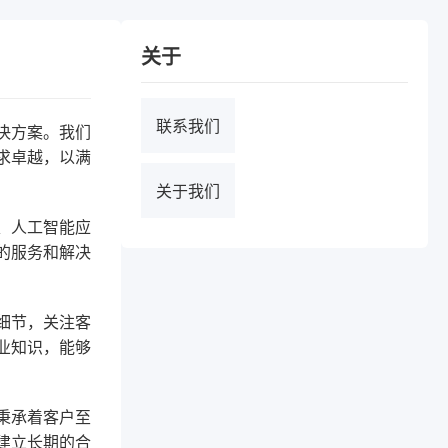
关于
联系我们
决方案。我们
求卓越，以满
关于我们
、人工智能应
的服务和解决
细节，关注客
业知识，能够
秉承着客户至
建立长期的合