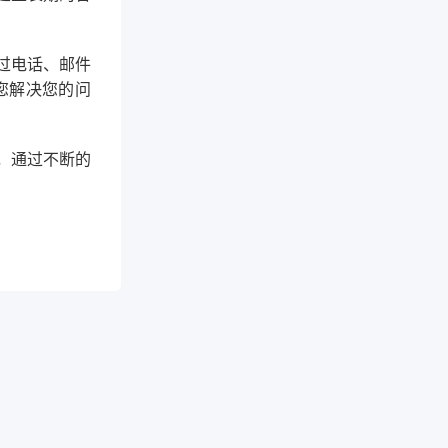
过电话、邮件
您解决您的问
，通过不断的