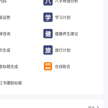
八
代码
八字命理分析
写
字
作
学
座运势
学习计划
命
习
理
健
律咨询
健康养生建议
计
分
康
划
析
旅
历生成
旅行计划
养
行
生
章标题生成
在线取名
计
建
划
议
红书爆款标题
更多