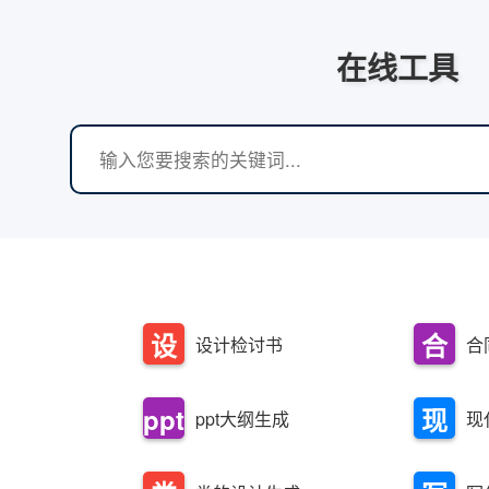
在线工具
设
合
设计检讨书
合
计
同
ppt
现
ppt大纲生成
现
检
模
大
代
讨
板