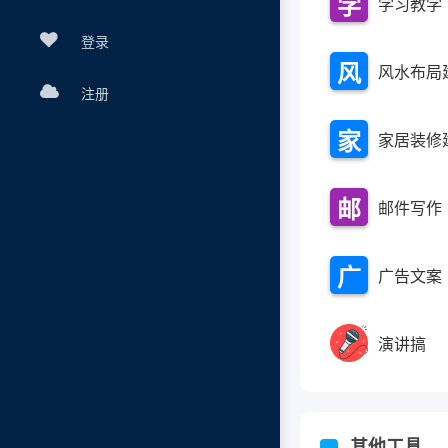
学
学习教学
报
习
登录
告
风
风水布局
教
注册
水
学
家
家居装修
布
居
局
邮
邮件写作
装
建
件
修
议
广
广告文案
写
建
告
作
议
演讲搞
文
案
其他工具