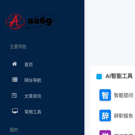
主要导航
首页
AI智能工具
网址导航
智
智能提问
文章资讯
能
常用工具
辞
辞职报告
提
职
我的
问