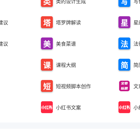
类
写
类的设计生成
写
纲
文
书
的
代
生
转
塔
星
建议
塔罗牌解读
星
设
码
成
文
罗
座
计
言
美
法
建议
美食菜谱
法
牌
运
生
文
食
律
解
势
成
课
简
课程大纲
简
菜
咨
读
程
历
谱
询
短
短视频脚本创作
文
大
生
视
纲
成
小红书文案
小
频
脚
本