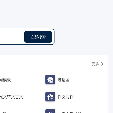
立即搜索
更多
邀
同模板
邀请函
请
作
代文转文言文
作文写作
函
文