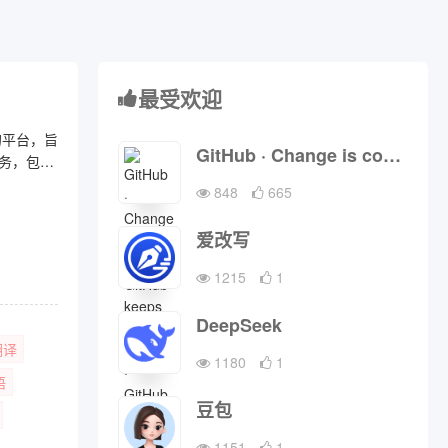
最受欢迎
的平台，旨
GitHub · Change is constant. GitHub keeps you ahead. · GitHub
务，包括
览器插件
848
665
爱改写
1215
1
DeepSeek
翻译
1180
1
语
豆包
1151
1