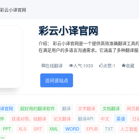
彩云小译官网
彩云小译官网
介绍： 彩云小译官网是一个提供高效准确翻译工具
在满足用户的多语言沟通需求。它涵盖了多种翻译服
文字翻译、文档翻译、网页翻译以及提供术语库和浏
等功能。 主题与背景： 该网站的主题围绕...
在线翻译
人气:1033
点赞:1
收藏
访问该站点
译官网
超好用的翻译软件
翻译
文字翻译
文档翻译
网页
件
双语对照，线翻译
论文翻译
翻译API
中文
英语
日
PPT
XLS
SRT
XML
WORD
EPUB
TXT
人工智能