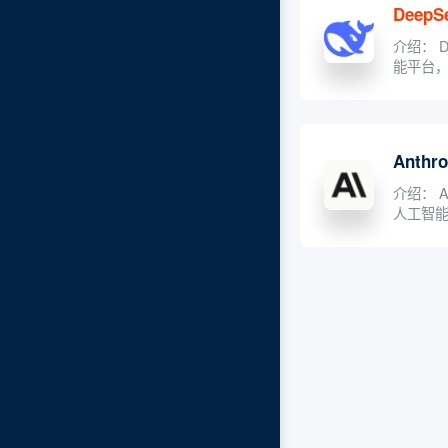
DeepS
介绍： D
能平台
（AGI）
Anthro
介绍： A
人工智
力于开发