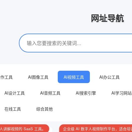
网址导航
写作工具
AI图像工具
AI视频工具
AI办公工具
AI设计工具
AI音频工具
AI搜索引擎
AI学习网站
在线工具
综合其他
讲解视频的 SaaS 工具。
企业级 AI 数字人视频制作平台，适合培