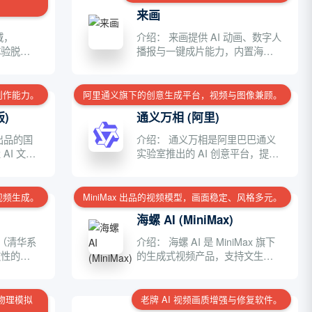
来画
域，
介绍： 来画提供 AI 动画、数字人
的体验脱颖
播报与一键成片能力，内置海量
.
模板与素材，用户无需...
创作能力。
阿里通义旗下的创意生成平台，视频与图像兼顾。
版)
通义万相 (阿里)
出品的国
介绍： 通义万相是阿里巴巴通义
AI 文
实验室推出的 AI 创意平台，提供
文生视频、图生视频与...
视频生成。
MiniMax 出品的视频模型，画面稳定、风格多元。
海螺 AI (MiniMax)
技（清华系
介绍： 海螺 AI 是 MiniMax 旗下
致性的多
的生成式视频产品，支持文生视
..
频与图生视频，画面...
与物理模拟
老牌 AI 视频画质增强与修复软件。