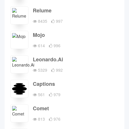
Relume
8435
997
Mojo
614
996
Leonardo.Ai
5329
992
Captions
561
979
Comet
813
976